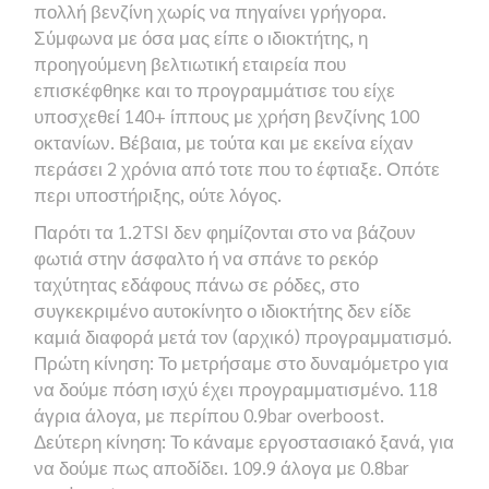
πολλή βενζίνη χωρίς να πηγαίνει γρήγορα.
Σύμφωνα με όσα μας είπε ο ιδιοκτήτης, η
προηγούμενη βελτιωτική εταιρεία που
επισκέφθηκε και το προγραμμάτισε του είχε
υποσχεθεί 140+ ίππους με χρήση βενζίνης 100
οκτανίων. Βέβαια, με τούτα και με εκείνα είχαν
περάσει 2 χρόνια από τοτε που το έφτιαξε. Οπότε
περι υποστήριξης, ούτε λόγος.
Παρότι τα 1.2TSI δεν φημίζονται στο να βάζουν
φωτιά στην άσφαλτο ή να σπάνε το ρεκόρ
ταχύτητας εδάφους πάνω σε ρόδες, στο
συγκεκριμένο αυτοκίνητο ο ιδιοκτήτης δεν είδε
καμιά διαφορά μετά τον (αρχικό) προγραμματισμό.
Πρώτη κίνηση: Το μετρήσαμε στο δυναμόμετρο για
να δούμε πόση ισχύ έχει προγραμματισμένο. 118
άγρια άλογα, με περίπου 0.9bar overboost.
Δεύτερη κίνηση: Το κάναμε εργοστασιακό ξανά, για
να δούμε πως αποδίδει. 109.9 άλογα με 0.8bar