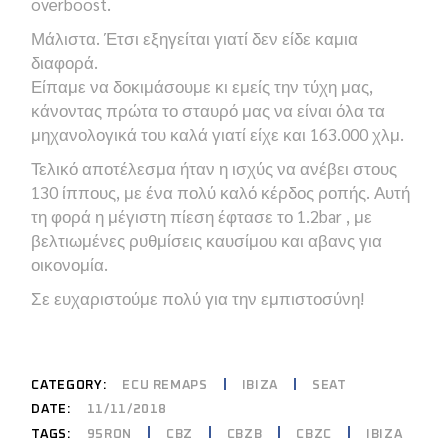
overboost.
Μάλιστα. Έτσι εξηγείται γιατί δεν είδε καμια
διαφορά.
Είπαμε να δοκιμάσουμε κι εμείς την τύχη μας,
κάνοντας πρώτα το σταυρό μας να είναι όλα τα
μηχανολογικά του καλά γιατί είχε και 163.000 χλμ.
Τελικό αποτέλεσμα ήταν η ισχύς να ανέβει στους
130 ίππους, με ένα πολύ καλό κέρδος ροπής. Αυτή
τη φορά η μέγιστη πίεση έφτασε το 1.2bar , με
βελτιωμένες ρυθμίσεις καυσίμου και αβανς για
οικονομία.
Σε ευχαριστούμε πολύ για την εμπιστοσύνη!
CATEGORY:
ECU REMAPS
IBIZA
SEAT
DATE:
11/11/2018
95RON
CBZ
CBZB
CBZC
IBIZA
TAGS: