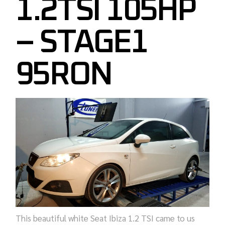
1.2TSI 105HP
– STAGE1
95RON
This beautiful white Seat Ibiza 1.2 TSI came to us