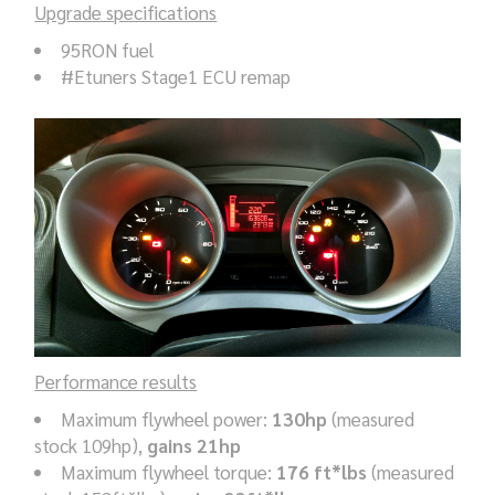
Upgrade specifications
95RON fuel
#Etuners Stage1 ECU remap
Performance results
Maximum flywheel power:
130hp
(measured
stock 109hp),
gains 21hp
Maximum flywheel torque:
176 ft*lbs
(measured