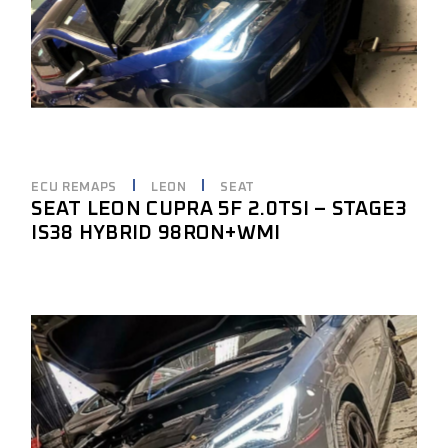
ECU REMAPS
LEON
SEAT
SEAT LEON CUPRA 5F 2.0TSI – STAGE3
IS38 HYBRID 98RON+WMI