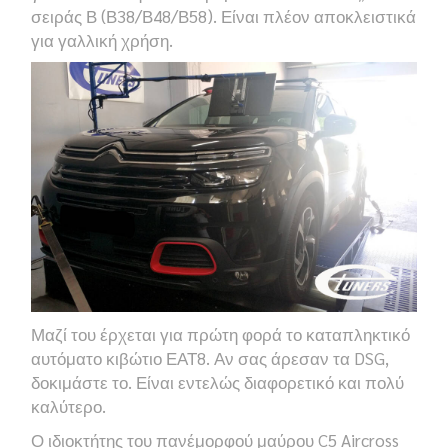
σειράς Β (Β38/Β48/Β58). Είναι πλέον αποκλειστικά
για γαλλική χρήση.
Μαζί του έρχεται για πρώτη φορά το καταπληκτικό
αυτόματο κιβώτιο ΕΑΤ8. Αν σας άρεσαν τα DSG,
δοκιμάστε το. Είναι εντελώς διαφορετικό και πολύ
καλύτερο.
Ο ιδιοκτήτης του πανέμορφού μαύρου C5 Aircross