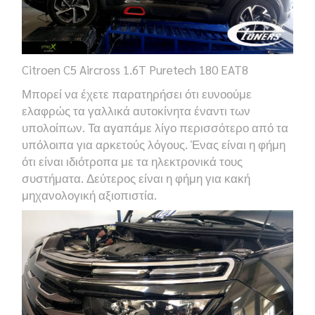
Citroen C5 Aircross 1.6T Puretech 180 EAT8
Μπορεί να έχετε παρατηρήσει ότι ευνοούμε
ελαφρώς τα γαλλικά αυτοκίνητα έναντι των
υπολοίπων. Τα αγαπάμε λίγο περισσότερο από τα
υπόλοιπα για αρκετούς λόγους. Ένας είναι η φήμη
ότι είναι ιδιότροπα με τα ηλεκτρονικά τους
συστήματα. Δεύτερος είναι η φήμη για κακή
μηχανολογική αξιοπιστία.