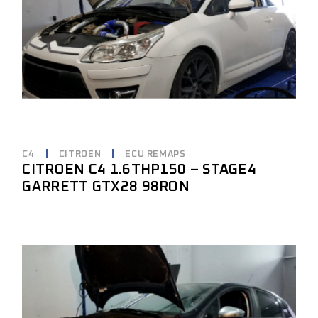
C4
CITROEN
ECU REMAPS
CITROEN C4 1.6THP150 – STAGE4
GARRETT GTX28 98RON