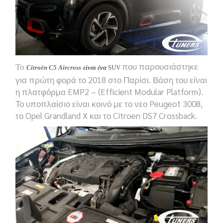
που παρουσιάστηκε
Το
Citroën C5 Aircross
είναι ένα
SUV
για πρώτη φορά το 2018 στο Παρίσι. Βάση του είναι
η πλατφόρμα EMP2 – (Efficient Modular Platform).
Το υποπλαίσιο είναι κοινό με το νεο Peugeot 3008,
το Opel Grandland X και το Citroen DS7 Crossback.