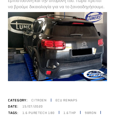
εμπιστοσύνη και την υπομονή του. Τώρα πρέπει
να βρούμε δικαιολογία για να το ξαναοδηγήσουμε.
CATEGORY:
CITROEN
ECU REMAPS
DATE:
15/07/2020
1.6 PURETECH 180
1.6THP
98RON
TAGS: