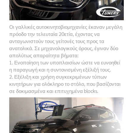
Οι γαλλικές αυτοκινητοβιομηχανίες έκαναν μεγάλη
πρόοδο την τελευταία 20ετία, έχοντας να
ανταγωνιστούν τους γείτονές τους προς τα
ανατολικά. Σε μηχανολογικούς όρους, έγιναν δύο
απολύτως απαραίτητα βήματα:
1. Ενοποίηση των υποπλαισίων ώστε να ευνοηθεί
η παραγωγή και η συντονισμένη εξέλιξή τους.
2. Εξέλιξη και χρήση συγκεκριμένων τύπων
κινητήρων για ολόκληρο το στόλο, που βασίζονται
σε δοκιμασμένα και επιτυχημένα blocks.