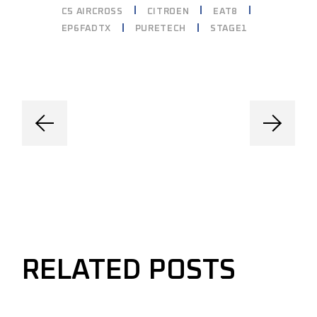
C5 AIRCROSS
CITROEN
EAT8
EP6FADTX
PURETECH
STAGE1
RELATED POSTS