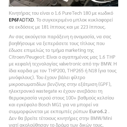
Κινητήρας του είναι ο 1.6 PureTech 180 με κωδικό
. Το συγκεκριμένο μπλοκ κυκλοφορεί
EP6F
ADTXD
σε εκδόσεις με 181 ίππους και με 223 ίππους.
Αν σας ακούγεται παράξενη η ονομασία, να σας
βοηθήσουμε να ξεπεράσετε τους τίτλους που
έδωσε επιμελώς το τμήμα marketing της
Citroen/Peugeot: Είναι ο αγαπημένος μας 1.6 THP
με κεφαλή τεχνολογίας valvetronic από την BMW. Η
ίδια καρδια με τον THP200, THP265 ή Ν18 (για τους
μινόφιλους). Του έχουν βάλει φίλτρο
μικροσωματιδίων βενζίνης στην εξάτμιση (GPF),
ηλεκτρονικό wastegate κι έχουν ανεβάσει τη
θερμοκρασία νερού στους 100+ βαθμούς κελσίου
και εγκέφαλο Bosch MG1 για να μπορεί να
συμμορφώνεται με εκπομπές ρύπων
Euro6.2
.
Δεν θα βρείτε τέτοιους κινητήρες στην BMW/Mini
γιατί ακολούθησαν το δρόμο των δικών τους,