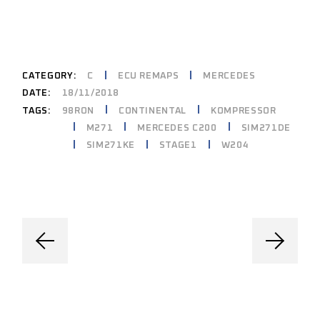
CATEGORY:
C
ECU REMAPS
MERCEDES
DATE:
18/11/2018
98RON
CONTINENTAL
KOMPRESSOR
TAGS:
M271
MERCEDES C200
SIM271DE
SIM271KE
STAGE1
W204