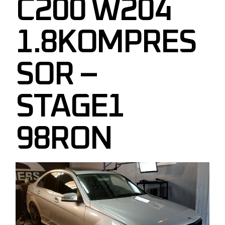
C200 W204
1.8KOMPRES
SOR –
STAGE1
98RON