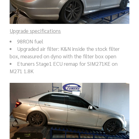
Upgrade specifications
98RON fuel
Upgraded air filter: K&N inside the stock filter
box, measured on dyno with the filter box open
Etuners Stage1 ECU remap for SIM271KE on
M271 1.8K