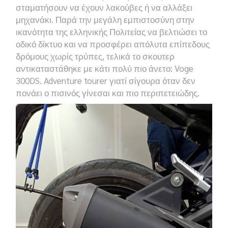
σταματήσουν να έχουν λακούβες ή να αλλάξει
μηχανάκι. Παρά την μεγάλη εμπιστοσύνη στην
ικανότητα της ελληνικής Πολιτείας να βελτιώσει το
οδικό δίκτυο και να προσφέρει απόλυτα επίπεδους
δρόμους χωρίς τρύπες, τελικά το σκουτερ
αντικαταστάθηκε με κάτι πολύ πιο άνετο:
Voge
300DS. Adventure tourer
γιατί σίγουρα όταν δεν
πονάει ο πισινός γίνεσαι και πιο περιπετειώδης.