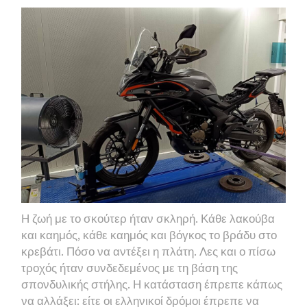
Η ζωή με το σκούτερ ήταν σκληρή. Κάθε λακούβα
και καημός, κάθε καημός και βόγκος το βράδυ στο
κρεβάτι. Πόσο να αντέξει η πλάτη. Λες και ο πίσω
τροχός ήταν συνδεδεμένος με τη βάση της
σπονδυλικής στήλης. Η κατάσταση έπρεπε κάπως
να αλλάξει: είτε οι ελληνικοί δρόμοι έπρεπε να