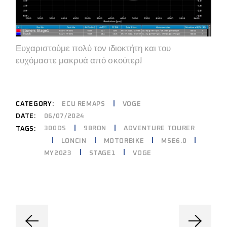
Ευχαριστούμε πολύ τον ιδιοκτήτη και του
ευχόμαστε μακρυά από σκούτερ!
CATEGORY:
ECU REMAPS
VOGE
DATE:
06/07/2024
300DS
98RON
ADVENTURE TOURER
TAGS:
LONCIN
MOTORBIKE
MSE6.0
MY2023
STAGE1
VOGE