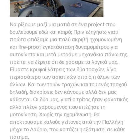
Να ρίξουμε μαζί μια ματιά σε ένα
project
που
δουλεύουμε εδώ και καιρό; Πριν εξηγήσω γιατί
πρώτα φτιάξαμε μια πολύ ακριβή ηχομονωμένη
και
fire-proof
εγκατάσταση δυναμομέτρου για
αυτοκίνητα και μετά μετράμε μηχανάκια πάνω της,
πρέπει να ξέρετε ότι δε χάσαμε τα λογικά μας.
Είμαστε κρυφοί λάτρεις των δύο τροχών, λίγο
περισσότερο των ασιατικών από ό,τι όλων των
άλλων. Και των τριών τροχών και του ενός τροχού
δηλαδή, διακρίσεις δεν κάνουμε αλλά δεν μας
κάθονται. Οι δύο μας, γιατί ο τρίτος ήταν φανατικός
αλλά πλέον χαρούμενος που επέζησε τη
μοτοκίνηση. Χωρίς την ηχομόνωση, θα
αποκτουσαμε καλούς γείτονες από την Παλλήνη
μέχρι το Λαύριο, που κοιτάζει η εξάτμιση, σε κάθε
πάτημα.