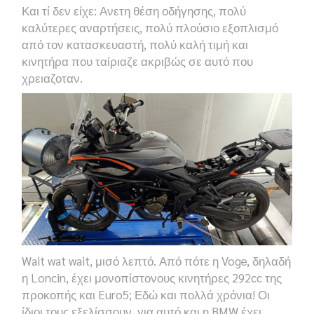
Και τί δεν είχε: Ανετη θέση οδήγησης, πολύ
καλύτερες αναρτήσεις, πολύ πλούσιο εξοπλισμό
από τον κατασκευαστή, πολύ καλή τιμή και
κινητήρα που ταίριαζε ακριβώς σε αυτό που
χρειαζοταν.
Wait wat wait,
μισό λεπτό. Από πότε η
Voge,
δηλαδή
η
Loncin,
έχει μονοπίστονους κινητήρες
292cc της
προκοπής και
Euro5
; Εδώ και πολλά χρόνια! Οι
ίδιοι τους εξελίσσουν, για αυτό και η
BMW
έχει