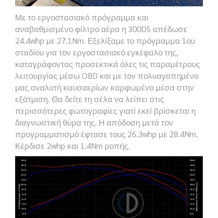
Με το εργοστασιακό πρόγραμμα και
αναβαθμισμένο φίλτρο αέρα η
300DS
απέδωσε
24.4
whp
με 27.1
Nm.
Εξελίξαμε το πρόγραμμα 1ου
σταδίου για τον εργοστασιακό εγκέφαλο της,
καταγράφοντας προσεκτικά όλες τις παραμέτρους
λειτουργίας μέσω
OBD
και με τον πολυαγαπημένο
μας αναλυτή καυσαερίων καρφωμένο μέσα στην
εξάτμιση
. Θ
α δείτε τη σέλα να λείπει στις
περισσότερες φωτογραφίες γιατί εκεί βρίσκεται η
διαγνωστική θύρα της. Η απόδοση μετά τον
προγραμματισμό έφτασε τους 26.3
whp
με 28.4
Nm.
Κέρδισε 2
whp
και 1.4
Nm
ροπής.