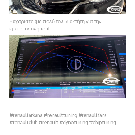
Ευχαριστούμε πολύ τον ιδιοκτήτη για την
εμπιστοσύνη του!
#renaultarkana #renaulttuning #renaultfans
#renaultclub #renault #dynotuning #chiptuning