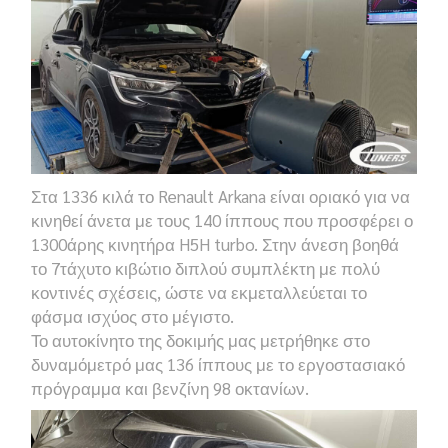
Στα 1336 κιλά το Renault Arkana είναι οριακό για να
κινηθεί άνετα με τους 140 ίππους που προσφέρει ο
1300άρης κινητήρα H5H turbo. Στην άνεση βοηθά
το 7τάχυτο κιβώτιο διπλού συμπλέκτη με πολύ
κοντινές σχέσεις, ώστε να εκμεταλλεύεται το
φάσμα ισχύος στο μέγιστο.
Το αυτοκίνητο της δοκιμής μας μετρήθηκε στο
δυναμόμετρό μας 136 ίππους με το εργοστασιακό
πρόγραμμα και βενζίνη 98 οκτανίων.