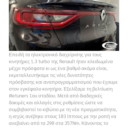
Επειδή τα ηλεκτρονικά διαχείρισης για τους
κινητήρες 1.3 turbo της Renault ήταν κλειδωμένα
μέχρι πρόσφατα κι ως ένα βαθμό ακόμα είναι,
εκμεταλλευτήκαμε τις νέες δυνατότητες
πρόσβασης και αναπρογραμματισμού που έχουμε
στον εγκέφαλο κινητήρα. Εξελίξαμε τη βελτίωση
#etuners 1ου σταδίου. Μετά από διαδοχικές
δοκιμές και αλλαγές στις ρυθμίσεις ώστε να
συμβιβαστεί το κιβώτιο με τη νέα πραγματικότητα,
η ισχύς ανέβηκε στους 183 ίππους με την ροπή να
ανεβαίνει από τα 298 στα 357Nm. Κάνοντας το