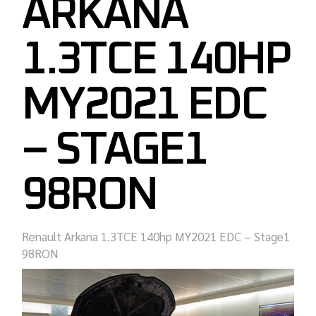
ARKANA
1.3TCE 140HP
MY2021 EDC
– STAGE1
98RON
Renault Arkana 1.3TCE 140hp
MY2021 EDC
– Stage1
98RON