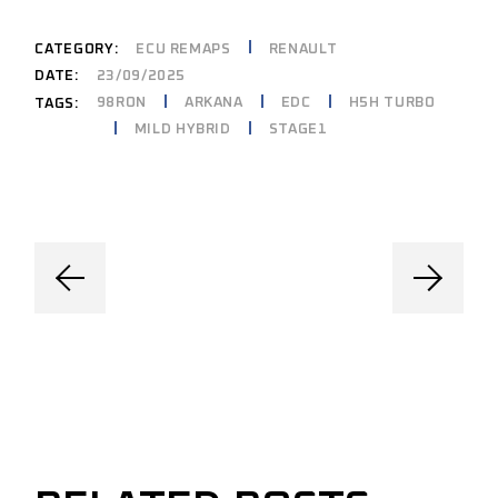
CATEGORY:
ECU REMAPS
RENAULT
DATE:
23/09/2025
98RON
ARKANA
EDC
H5H TURBO
TAGS:
MILD HYBRID
STAGE1