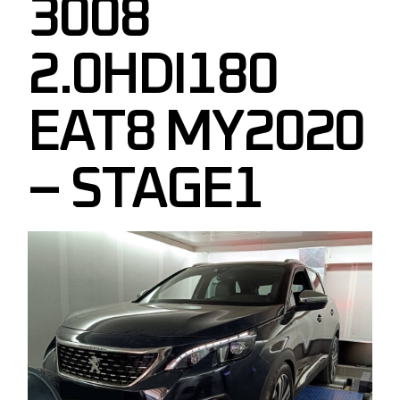
3008
2.0HDI180
EAT8 MY2020
– STAGE1