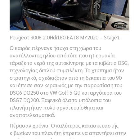
Peugeot 3008 2.0Hdi180
EAT8 MY2020
– Stage1
Ο καιρός πέρναγε ήσυχα στη χώρα του
ανατέλλοντος ηλίου από τότε που η Γερμανία
τάραξε τα νερά της αυτοκίνησης με τα κιβώτια
DSG,
τεχνολογίας διπλού συμπλέκτη. Το χτύπημα ήταν
στρατηγικό, σχεδιαζόταν από τη δεκαετία του 90
και έπεσε σαν κεραυνός με την παρουσίαση του
DSG6 DQ250
στο
VW
Golf 5 Gti
και αργότερα του
DSG7 DQ200
. Ξαφνικά όλα τα υπόλοιπα του
πλανήτη ήταν πολύ αργά, ευαίσθητα και
αναποτελεσματικά.
Πέρασαν χρόνια. Ο καλύτερος κατασκευαστής
κιβωτίων του πλανήτη έπρεπε να απαντήσει στην