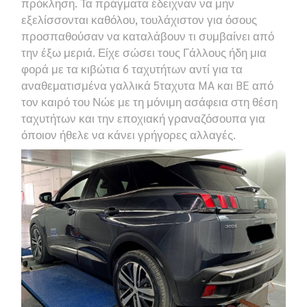
πρόκληση. Τα πράγματα έδειχναν να μην
εξελίσσονται καθόλου, τουλάχιστον για όσους
προσπαθούσαν να καταλάβουν τι συμβαίνει από
την έξω μεριά. Είχε σώσει τους Γάλλους ήδη μια
φορά με τα κιβώτια 6 ταχυτήτων αντί για τα
αναθεματισμένα γαλλικά 5ταχυτα
MA
και
BE
από
τον καιρό του Νώε με τη μόνιμη ασάφεια στη θέση
ταχυτήτων και την εποχιακή γραναζόσουπα για
όποιον ήθελε να κάνει γρήγορες αλλαγές.