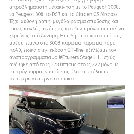
απροβλημάτιστη μετακίνηση με το
Peugeot 3008,
το
Peugeot 308,
το
DS7
και το
Citroen C5 Aircross
.
Έχει αύθονη ροπή, μεγάλο φάσμα απόδοσης και
τόσες πολλές ταχύτητες που δεν πρόκειται ποτέ να
ξεμείνεις από δύναμη. Επειδή το πακέτο αυτό μας
αρέσει πάνω στο 3008 πάρα μα πάρα μα πάρα
πολύ, ειδικά στην έκδοση
GT-line,
εξελίξαμε τον
αναπρογραμματισμό
#Etuners Stage1.
Η ισχύς
ανέβηκε από τους 178 ίππους στους 222 μόνο με
το πρόγραμμα, κρατώντας όλα τα υπόλοιπα
περιφερειακά εργοστασιακά.