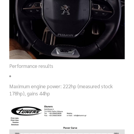
Performance results
Maximum engine power: 222hp (measured stock
178hp), gains 44hp