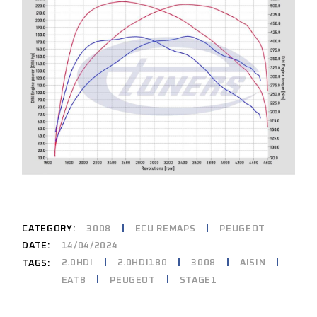
CATEGORY:
3008
ECU REMAPS
PEUGEOT
DATE:
14/04/2024
2.0HDI
2.0HDI180
3008
AISIN
TAGS:
EAT8
PEUGEOT
STAGE1