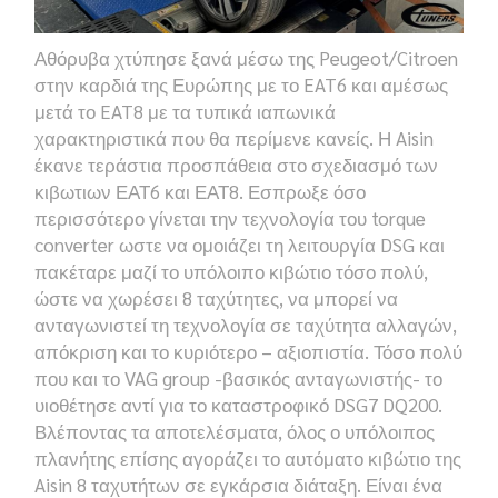
Αθόρυβα χτύπησε ξανά μέσω της
Peugeot/Citroen
στην καρδιά της Ευρώπης με το
EAT6
και αμέσως
μετά το
EAT8
με τα τυπικά ιαπωνικά
χαρακτηριστικά που θα περίμενε κανείς. Η
Aisin
έκανε τεράστια προσπάθεια στο σχεδιασμό των
κιβωτιων ΕΑΤ6 και ΕΑΤ8
.
Εσπρωξε όσο
περισσότερο γίνεται την τεχνολογία του
torque
converter
ωστε να ομοιάζει τη λειτουργία
DSG
και
πακέταρε μαζί το υπόλοιπο κιβώτιο τόσο πολύ,
ώστε να χωρέσει 8 ταχύτητες, να μπορεί να
ανταγωνιστεί τη τεχνολογία σε ταχύτητα αλλαγών,
απόκριση και το κυριότερο
–
αξιοπιστία. Τόσο πολύ
που και το
VAG group
-βασικός ανταγωνιστής- το
υιοθέτησε αντί για το καταστροφικό
DSG7 DQ200
.
Βλέποντας τα αποτελέσματα, όλος ο υπόλοιπος
πλανήτης επίσης αγοράζει το αυτόματο κιβώτιο της
Aisin 8
ταχυτήτων σε εγκάρσια διάταξη. Είναι ένα