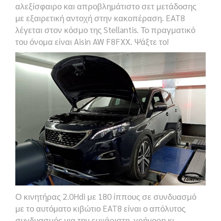
αλεξίσφαιρο και απροβλημάτιστο σετ μετάδοσης
με εξαιρετική αντοχή στην κακοπέραση.
EAT8
λέγεται στον κόσμο της
Stellantis.
Το πραγματικό
του όνομα είναι
Aisin AW F8FXX.
Ψάξτε το!
Ο κινητήρας 2.0
Hdi
με 180 ίππους σε συνδυασμό
με το αυτόματο κιβώτιο
EAT8
είναι ο απόλυτος
συνδυασμός για την ευχάριστη, γρήγορη κι