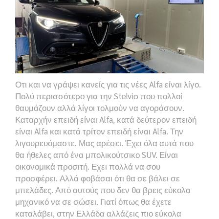
Οτι και να γράψει κανείς για τις νέες
Alfa
είναι λίγο.
Πολύ περισσότερο για την
Stelvio
που πολλοί
θαυμάζουν αλλά λίγοι τολμούν να αγοράσουν.
Καταρχήν επειδή είναι
Alfa,
κατά δεύτερον επειδή
είναι
Alfa
και κατά τρίτον επειδή είναι
Alfa.
Την
λιγουρευόμαστε. Μας αρέσει. Έχει όλα αυτά που
θα ήθελες από ένα μπολικούτσικο
SUV.
Είναι
οικονομικά προσιτή. Εχει πολλά να σου
προσφέρει. Αλλά φοβάσαι ότι θα σε βάλει σε
μπελάδες. Από αυτούς που δεν θα βρεις εύκολα
μηχανικό να σε σώσει. Γιατί όπως θα έχετε
καταλάβει, στην Ελλάδα αλλάζεις πιο εύκολα