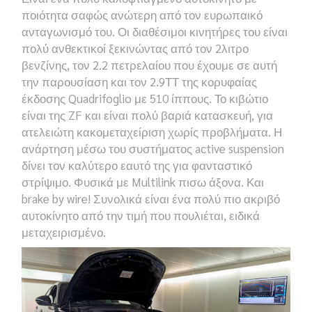
ποιότητα σαφώς ανώτερη από τον ευρωπαικό
ανταγωνισμό του. Οι διαθέσιμοι κινητήρες του είναι
πολύ ανθεκτικοί ξεκινώντας από τον 2λιτρο
βενζίνης, τον 2.2 πετρελαίου που έχουμε σε αυτή
την παρουσίαση και τον 2.9ΤΤ της κορυφαίας
έκδοσης
Quadrifoglio
με
510
ίππους. Το κιβώτιο
είναι της
ZF
και είναι πολύ βαριά κατασκευή, για
ατελειώτη κακομεταχείριση χωρίς προβλήματα. Η
ανάρτηση μέσω του συστήματος
active
suspension
δίνει τον καλύτερο εαυτό της για φανταστικό
στρίψιμο. Φυσικά με
Multilink
πισω άξονα. Και
brake by wire!
Συνολικά είναι ένα πολύ πιο ακριβό
αυτοκίνητο από την τιμή που πουλιέται, ειδικά
μεταχειρισμένο.