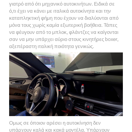
γιατρό από ότι μηχανικό αυτοκινήτων. Ειδικά σε
ό,τι έχει να κάνει με ιταλικά αυτοκίνητα και την
καταπληκτική φήμη που έχουν να διαλύονται από
μόνα τους χωρίς καμία εξωτερική βοήθεια. Τάπες
να φέυγουν από το μπλοκ, φλάντζες να καίγονται
σαν να μην υπάρχει αύριο στους κινητήρες
boxer,
αξεπέραστη ιταλική ποιότητα γενικώς.
Ομως σε όποιον αρέσει η αυτοκίνηση δεν
υπάρχουν καλά και κακά μοντέλα. Υπάρχουν