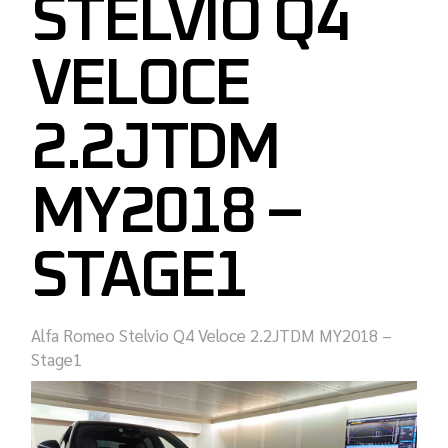
STELVIO Q4
VELOCE
2.2JTDM
MY2018 –
STAGE1
Alfa Romeo Stelvio Q4 Veloce 2.2JTDM
MY2018
–
Stage1