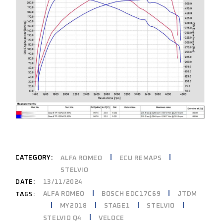
CATEGORY:
ALFA ROMEO
ECU REMAPS
STELVIO
DATE:
13/11/2024
ALFA ROMEO
BOSCH EDC17C69
JTDM
TAGS:
MY2018
STAGE1
STELVIO
STELVIO Q4
VELOCE